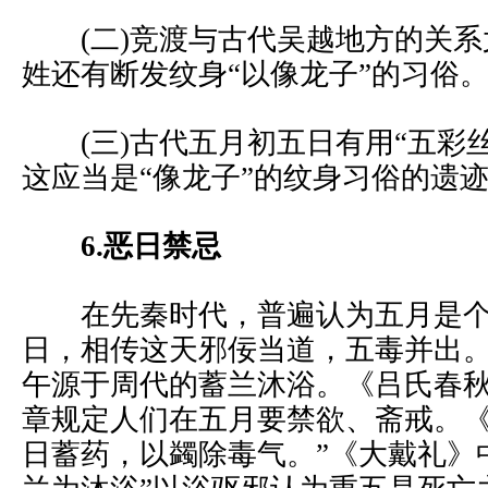
(二)竞渡与古代吴越地方的关系
姓还有断发纹身“以像龙子”的习俗
(三)古代五月初五日有用“五彩丝
这应当是“像龙子”的纹身习俗的遗
6.恶日禁忌
在先秦时代，普遍认为五月是个
日，相传这天邪佞当道，五毒并出
午源于周代的蓄兰沐浴。《吕氏春
章规定人们在五月要禁欲、斋戒。《
日蓄药，以蠲除毒气。”《大戴礼》