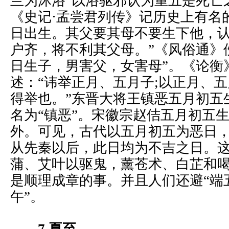
兰为沐浴”以浴驱邪认为重五是死亡
《史记·孟尝君列传》记历史上有名
日出生。其父要其母不要生下他，认
户齐，将不利其父母。”《风俗通》
日生子，男害父，女害母”。《论衡
述：“讳举正月、五月子;以正月、
得举也。”东晋大将王镇恶五月初五
名为“镇恶”。宋徽宗赵佶五月初五
外。可见，古代以五月初五为恶日
从先秦以后，此日均为不吉之日。
蒲、艾叶以驱鬼，薰苍术、白芷和
是顺理成章的事。并且人们还避“端
午”。