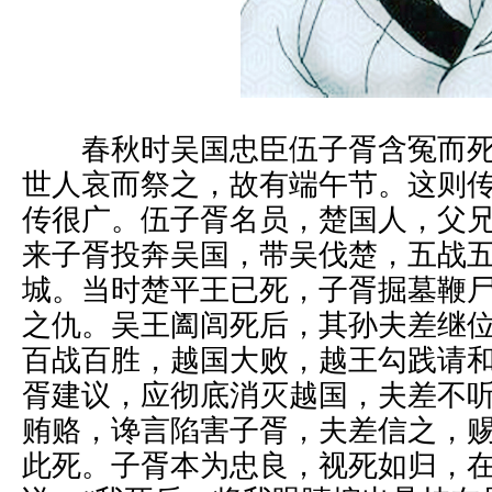
春秋时吴国忠臣伍子胥含冤而死
世人哀而祭之，故有端午节。这则
传很广。伍子胥名员，楚国人，父
来子胥投奔吴国，带吴伐楚，五战
城。当时楚平王已死，子胥掘墓鞭
之仇。吴王阖闾死后，其孙夫差继
百战百胜，越国大败，越王勾践请
胥建议，应彻底消灭越国，夫差不
贿赂，谗言陷害子胥，夫差信之，
此死。子胥本为忠良，视死如归，