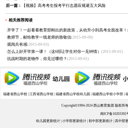
后一篇：
【视频】高考考生报考平行志愿应规避五大风险
相关推荐阅读
·
开学了！一起看看教育部刚出的新政策，从幼升小到高考全面改革！
·
教师节，献给教学一线老师的致敬信
(2015-09-09)
·
观阅兵有感
(2015-09-03)
·
怎么上好开学第一课！（这6招让学生对你一见钟情）
(2015-09-01)
·
抗战时期的老物件，你见过哪些？
(2015-09-01)
福建省西山学校
|
江西省西山学校
|
福建省西山学校幼儿园
|
福建西山学校小学部
|
Copyright
©
1994-2024 西山教育集团 版权
闽ICP备10203392
幼儿园更新统计
|
小学部更新统计
|
初中部更新统计
|
高中部