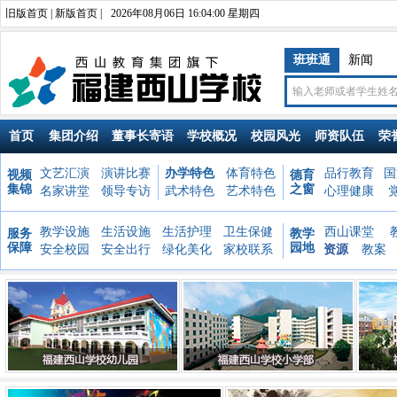
旧版首页
|
新版首页
|
2026年08月06日 16:04:01 星期四
班班通
新闻
首页
集团介绍
董事长寄语
学校概况
校园风光
师资队伍
荣
文艺汇演
演讲比赛
办学特色
体育特色
品行教育
国
视频
德育
集锦
之窗
名家讲堂
领导专访
武术特色
艺术特色
心理健康
教学设施
生活设施
生活护理
卫生保健
西山课堂
服务
教学
保障
园地
安全校园
安全出行
绿化美化
家校联系
资源
教案