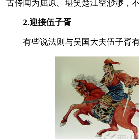
古传闻为屈原。堪笑楚江空渺渺，不
2.迎接伍子胥
有些说法则与吴国大夫伍子胥有