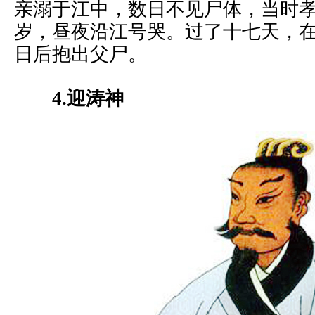
亲溺于江中，数日不见尸体，当时
岁，昼夜沿江号哭。过了十七天，
日后抱出父尸。
4.迎涛神