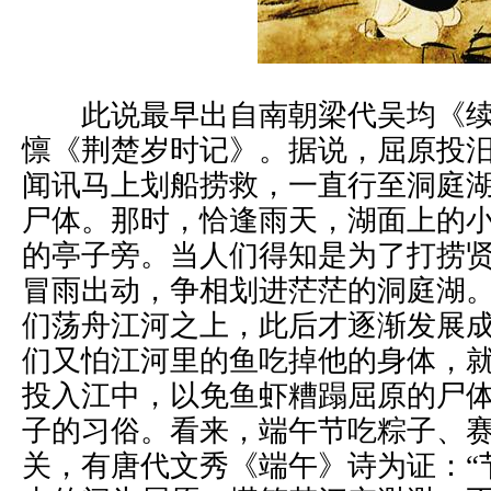
此说最早出自南朝梁代吴均《续
懔《荆楚岁时记》。据说，屈原投
闻讯马上划船捞救，一直行至洞庭
尸体。那时，恰逢雨天，湖面上的
的亭子旁。当人们得知是为了打捞
冒雨出动，争相划进茫茫的洞庭湖
们荡舟江河之上，此后才逐渐发展
们又怕江河里的鱼吃掉他的身体，
投入江中，以免鱼虾糟蹋屈原的尸
子的习俗。看来，端午节吃粽子、
关，有唐代文秀《端午》诗为证：“