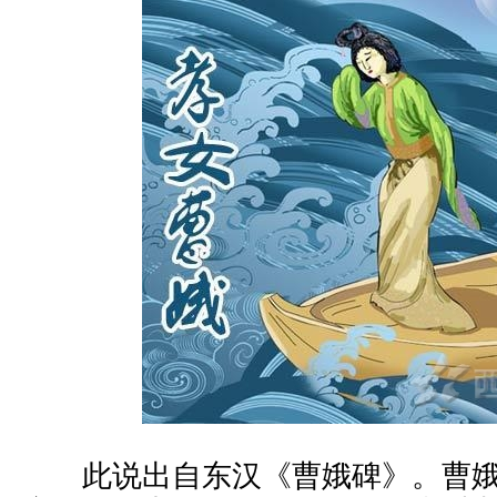
此说出自东汉《曹娥碑》。曹娥