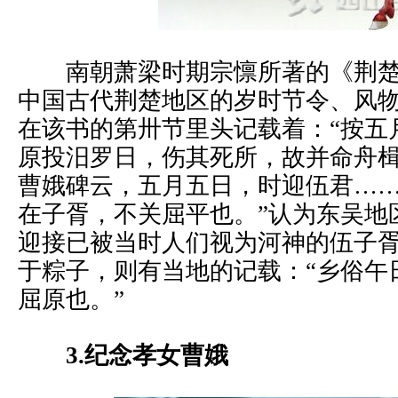
南朝萧梁时期宗懔所著的《荆楚
中国古代荆楚地区的岁时节令、风
在该书的第卅节里头记载着：“按五
原投汨罗日，伤其死所，故并命舟
曹娥碑云，五月五日，时迎伍君…
在子胥，不关屈平也。”认为东吴地
迎接已被当时人们视为河神的伍子
于粽子，则有当地的记载：“乡俗午
屈原也。”
3.纪念孝女曹娥