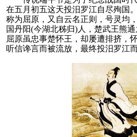
在五月初五这天投汨罗江自尽殉国。
称为屈原，又自云名正则，号灵均
国丹阳(今湖北秭归)人，楚武王熊
屈原虽忠事楚怀王，却屡遭排挤，
听信谗言而被流放，最终投汨罗江