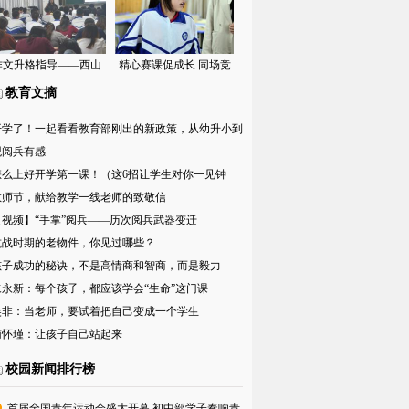
清市中学物理“四元五
考核
环”实践研讨活动
作文升格指导——西山
精心赛课促成长 同场竞
学校初中部语文教研组
技燃寒秋——西山学校
教育文摘
专题教研活动
初中部举行优质课大赛
开学了！一起看看教育部刚出的新政策，从幼升小到
第二轮比赛
考全面改革！
观阅兵有感
怎么上好开学第一课！（这6招让学生对你一见钟
）
教师节，献给教学一线老师的致敬信
【视频】“手掌”阅兵——历次阅兵武器变迁
抗战时期的老物件，你见过哪些？
孩子成功的秘诀，不是高情商和智商，而是毅力
朱永新：每个孩子，都应该学会“生命”这门课
吴非：当老师，要试着把自己变成一个学生
南怀瑾：让孩子自己站起来
校园新闻排行榜
首届全国青年运动会盛大开幕 初中部学子奏响青