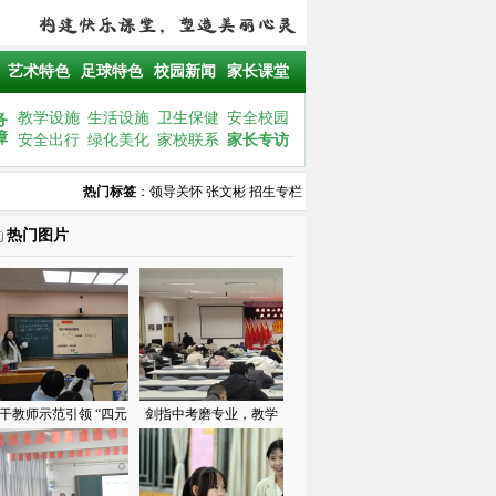
艺术特色
足球特色
校园新闻
家长课堂
教学设施
生活设施
卫生保健
安全校园
务
障
安全出行
绿化美化
家校联系
家长专访
热门标签
：
领导关怀
张文彬
招生专栏
热门图片
干教师示范引领 “四元
剑指中考磨专业，教学
环“落地课堂——福清
相长促提升——西山学
西山学校初中部举行福
校初中部举行教师业务