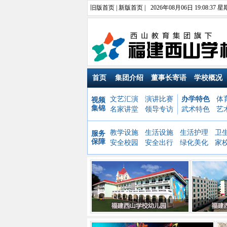
旧版首页
|
新版首页
|
2026年08月06日 19:08:38 
首页
集团介绍
董事长寄语
学校概况
文艺汇演
演讲比赛
办学特色
体
视频
集锦
名家讲堂
领导专访
武术特色
艺
教学设施
生活设施
生活护理
卫
服务
保障
安全校园
安全出行
绿化美化
家