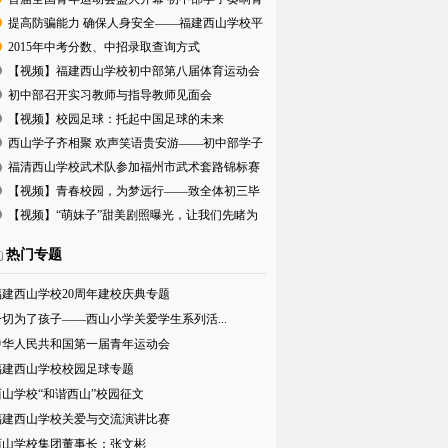
春旋律
提高防骗能力 确保人身安全——福建西山学校平
安寒假
2015年中考分数、中招录取查询方式
【视频】福建西山学校初中部第八届体育运动会
盛大开幕
初中部召开实习教师与指导教师见面会
【视频】校园足球：托起中国足球的未来
西山学子齐相聚 欢声笑语贵安游——初中部学子
贵安欢
福清西山学校武术队参加福州市武术套路锦标赛
喜获佳绩
【视频】青春校园，为梦远行——致全体初三毕
业班师生
【视频】“萌妹子”甜美剧照曝光，让我们先睹为
快吧！
热门专题
福建西山学校20周年建校庆典专题
一切为了孩子——西山小学关爱学生系列活...
中华人民共和国第一届青年运动会
福建西山学校校园足球专题
西山学校“和谐西山”校园征文
福建西山学校关爱与交流演讲比赛
西山学校集团董事长：张文彬