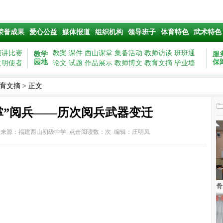
荣誉成果
爱心公益
媒体报道
组织机构
领导班子
体育特色
武术特色
演讲比赛
教案
课件
西山课堂
集备活动
教师访谈
班班通
教学
服
园地
保
文明使者
论文
试题
作品展示
教师博文
教育文摘
毕业墙
育文摘
> 正文
掌”阅兵——历次阅兵武器变迁
49 来源：
福建西山初级中学
点击阅读数：
次
编辑：庄明凤
骨
五