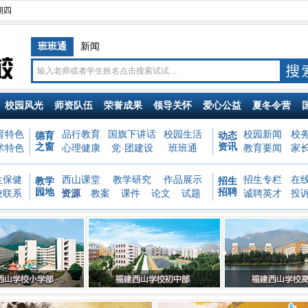
星期四
班班通
新闻
校园风光
师资队伍
荣誉成果
领导关怀
爱心公益
夏冬令营
育特色
品行教育
国旗下讲话
校园生活
校园新闻
校
德育
动态
之窗
资讯
术特色
心理健康
党·团建设
班班通
教育要闻
家
生保健
西山课堂
教学研究
作品展示
招生专栏
在
教学
招生
园地
招聘
校联系
资源
教案
课件
论文
试题
诚聘英才
投