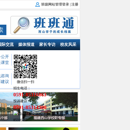
班级网站管理登录
|
注册
国际交流
媒体报道
家长专访
校友风采
务公开
福建省西山学校
：
幼儿园
小学部
长课堂
初中部
高中部
西山职业技术学校
线咨询
江西省西山学校
：
幼儿园
小学部
诉建议
初中部
高中部
微信扫一扫
招生电话：
0591-85316863
投诉建议：
0591-85314300