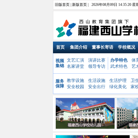
旧版首页
|
新版首页
|
2026年08月09日 14:35:22 
首页
集团介绍
董事长寄语
学校概况
文艺汇演
演讲比赛
办学特色
体
视频
集锦
名家讲堂
领导专访
武术特色
艺
教学设施
生活设施
生活护理
卫
服务
保障
安全校园
安全出行
绿化美化
家