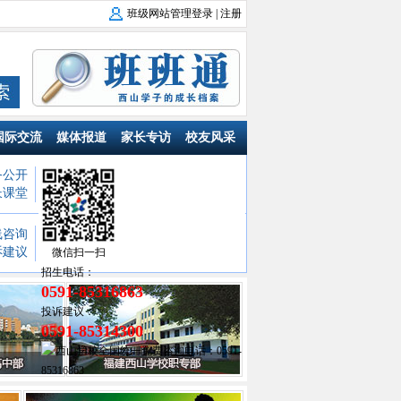
班级网站管理登录
|
注册
国际交流
媒体报道
家长专访
校友风采
务公开
福建省西山学校
：
幼儿园
小学部
长课堂
初中部
高中部
西山职业技术学校
线咨询
江西省西山学校
：
幼儿园
小学部
诉建议
初中部
高中部
微信扫一扫
招生电话：
0591-85316863
投诉建议：
0591-85314300