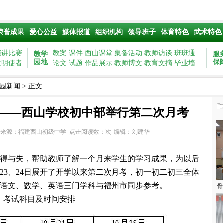
荣誉成果
爱心公益
媒体报道
组织机构
领导班子
体育特色
武术特色
演讲比赛
教案
课件
西山课堂
集备活动
教师访谈
班班通
教学
服
园地
保
文明使者
论文
试题
作品展示
教师博文
教育文摘
毕业墙
园新闻
> 正文
——西山学校初中部举行第二次月考
51 来源：
福建西山初级中学
点击阅读数：
次
编辑：刘建华
得与失，帮助教师了解一个月来学生的学习成果，为以后
23、24日展开了开学以来第二次月考，初一初二初三全体
语文、数学、英语三门学科与福州市同步参考。
骨
考试科目及时间安排
五