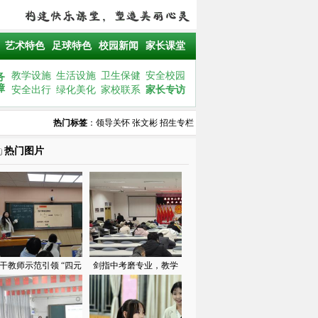
艺术特色
足球特色
校园新闻
家长课堂
教学设施
生活设施
卫生保健
安全校园
务
障
安全出行
绿化美化
家校联系
家长专访
热门标签
：
领导关怀
张文彬
招生专栏
热门图片
干教师示范引领 “四元
剑指中考磨专业，教学
环“落地课堂——福清
相长促提升——西山学
西山学校初中部举行福
校初中部举行教师业务