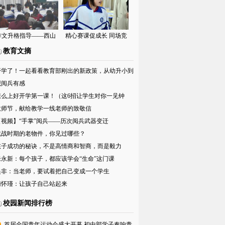
清市中学物理“四元五
考核
环”实践研讨活动
作文升格指导——西山
精心赛课促成长 同场竞
学校初中部语文教研组
技燃寒秋——西山学校
教育文摘
专题教研活动
初中部举行优质课大赛
开学了！一起看看教育部刚出的新政策，从幼升小到
第二轮比赛
考全面改革！
观阅兵有感
怎么上好开学第一课！（这6招让学生对你一见钟
）
教师节，献给教学一线老师的致敬信
【视频】“手掌”阅兵——历次阅兵武器变迁
抗战时期的老物件，你见过哪些？
孩子成功的秘诀，不是高情商和智商，而是毅力
朱永新：每个孩子，都应该学会“生命”这门课
吴非：当老师，要试着把自己变成一个学生
南怀瑾：让孩子自己站起来
校园新闻排行榜
首届全国青年运动会盛大开幕 初中部学子奏响青