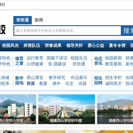
星期日
班班通
新闻
校园风光
师资队伍
荣誉成果
领导关怀
爱心公益
夏冬令营
育特色
品行教育
国旗下讲话
校园生活
校园新闻
校
德育
动态
之窗
资讯
术特色
心理健康
党·团建设
班班通
教育要闻
家
生保健
西山课堂
教学研究
作品展示
招生专栏
在
教学
招生
园地
招聘
校联系
资源
教案
课件
论文
试题
诚聘英才
投