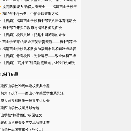
春旋律
提高防骗能力 确保人身安全——福建西山学校平
安寒假
2015年中考分数、中招录取查询方式
【视频】福建西山学校初中部第八届体育运动会
盛大开幕
初中部召开实习教师与指导教师见面会
【视频】校园足球：托起中国足球的未来
西山学子齐相聚 欢声笑语贵安游——初中部学子
贵安欢
福清西山学校武术队参加福州市武术套路锦标赛
喜获佳绩
【视频】青春校园，为梦远行——致全体初三毕
业班师生
【视频】“萌妹子”甜美剧照曝光，让我们先睹为
快吧！
热门专题
福建西山学校20周年建校庆典专题
一切为了孩子——西山小学关爱学生系列活...
中华人民共和国第一届青年运动会
福建西山学校校园足球专题
西山学校“和谐西山”校园征文
福建西山学校关爱与交流演讲比赛
西山学校集团董事长：张文彬